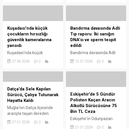
gerçekleştirilen toplantıda,
sürdüren Manisa Büyükşehir
kent genelindeki ...
Belediyesi, Salihli ilçesinde
gerçekleştirilen kapsamlı
denetimlerde, kaldırım
işgalleri ve usulsüz
Kuşadası’nda küçük
Bandırma davasında Adli
motosiklet parklarına ...
çocukların hırsızlığı
Tıp raporu: İki sanığın
güvenlik kameralarına
DNA’sı ve sperm tespit
yansıdı
edildi
Kuşadası’nda küçük
Bandırma davasında Adli
çocukların hırsızlık anları
Tıp raporu: iki sanığın DNA'sı
27.06.2026
0
13.07.2026
0
güvenlik kameralarına
ve sperm tespit edildi;
yansıdı, olası önlemler ve
davanın soruşturma ve delil
güvenlik ipuçlarıyla ilgili
değerlendirmesi sürüyor.
detaylar içerir.
Datça’da Sele Kapılan
Eskişehir’de 5 Gündür
Sürücü, Çalıya Tutunarak
Polisten Kaçan Aracın
Hayatta Kaldı
Alkollü Sürücüsüne 75
Muğla’nın Datça ilçesinde
Bin TL Ceza
aracıyla taşan dereden
Eskişehir’in Odunpazarı
geçmeye çalıştığı esnada
27.01.2026
0
ilçesinde ilkinde izini
sele kapılan ve aracından
21.01.2026
0