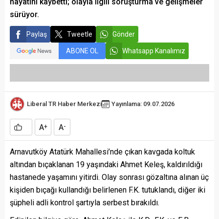
hayatını kaybetti; olayla ilgili soruşturma ve gelişmeler
sürüyor.
Paylaş
Tweetle
Gönder
ABONE OL
Whatsapp Kanalımız
Liberal TR Haber Merkezi
Yayınlama: 09.07.2026
A
A
+
-
Arnavutköy Atatürk Mahallesi’nde çıkan kavgada koltuk
altından bıçaklanan 19 yaşındaki Ahmet Keleş, kaldırıldığı
hastanede yaşamını yitirdi. Olay sonrası gözaltına alınan üç
kişiden bıçağı kullandığı belirlenen F.K. tutuklandı, diğer iki
şüpheli adli kontrol şartıyla serbest bırakıldı.