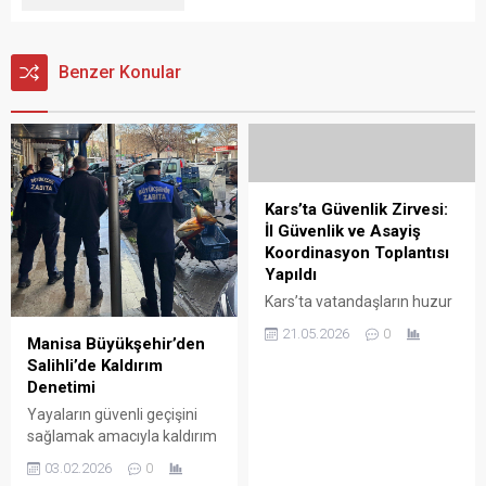
Benzer Konular
Kars’ta Güvenlik Zirvesi:
İl Güvenlik ve Asayiş
Koordinasyon Toplantısı
Yapıldı
Kars’ta vatandaşların huzur
ve güvenliğinin
21.05.2026
0
Manisa Büyükşehir’den
sağlanmasına yönelik
Salihli’de Kaldırım
yürütülen çalışmalar,
Denetimi
düzenlenen "İl Güvenlik ve
Asayiş Koordinasyon
Yayaların güvenli geçişini
Toplantısı"nda masaya
sağlamak amacıyla kaldırım
yatırıldı. Kars Valisi Ziya
ve sevgi yollarındaki
03.02.2026
0
Polat başkanlığında
denetimlerini aralıksız