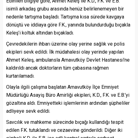
Edinilen bilgiye göre, Ahmet Keleş ile K.D., F.K. ve E.B.
isimli arkadaş grubu arasında henüz belirlenemeyen bir
nedenle tartışma başladı. Tartışma kısa sürede kavgaya
dönüştü ve iddiaya göre F.K., yanında bulundurduğu bıçakla
Keleş’i koltuk altından bıçakladı.
Çevredekilerin ihbarı üzerine olay yerine sağlık ve polis
ekipleri sevk edildi. İlk müdahalesi olay yerinde yapılan
Ahmet Keleş, ambulansla Arnavutköy Devlet Hastanesi’ne
kaldırıldı ancak doktorların tüm çabasına rağmen
kurtarılamadı.
Olayla ilgili çalışma başlatan Arnavutköy İlçe Emniyet
Müdürlüğü Asayiş Büro Amirliği ekipleri, K.D., F.K. ve E.B.’yi
gözaltına aldı. Emniyetteki işlemlerinin ardından şüpheliler
adliyeye sevk edildi.
Savcılık ve mahkeme sürecinde bıçağı kullandığı tespit
edilen F.K. tutuklandı ve cezaevine gönderildi. Diğer iki