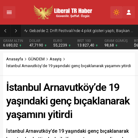
Gebze’de 2. Drift Festivali’nde 4 pilot gösteri yaptı, Başkan da piste çıktı
GRAM ALTIN
DOLAR
EURO
BIST 100
GRAM GÜMÜŞ
BI
6.680,02
47,7190
55,2239
13.827,40
98,68
$
Anasayfa
GÜNDEM
Asayiş
İstanbul Arnavutköy’de 19 yaşındaki genç bıçaklanarak yaşamını yitirdi
İstanbul Arnavutköy’de 19
yaşındaki genç bıçaklanarak
yaşamını yitirdi
İstanbul Arnavutköy’de 19 yaşındaki genç bıçaklanarak