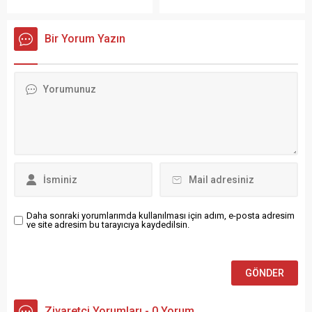
kaybettirdikten 5 gün sonra
çıkmayı başararak bir çalıya
polisten 2’nci kez de kaçan
tutunan adam, 1 saatlik
araç, sürdürülen takip
aramanın sonunda sağ
Bir Yorum Yazın
sonucu ele geçirildi. Aracın
olarak bulundu. Olay, Datça
direksiyonunu yolcu
ilçesi Karaköy Mahallesi’nde
konumundaki kadına
meydana geldi ...
vererek otomobilde
uyuduğunu iddia eden
alkollü ...
Daha sonraki yorumlarımda kullanılması için adım, e-posta adresim
ve site adresim bu tarayıcıya kaydedilsin.
Ziyaretçi Yorumları - 0 Yorum