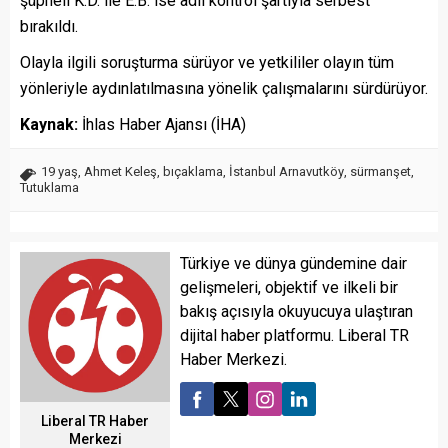
şüpheli K.D. ile E.B. ise adli kontrol şartıyla serbest
bırakıldı.
Olayla ilgili soruşturma sürüyor ve yetkililer olayın tüm
yönleriyle aydınlatılmasına yönelik çalışmalarını sürdürüyor.
Kaynak:
İhlas Haber Ajansı (İHA)
19 yaş
,
Ahmet Keleş
,
bıçaklama
,
İstanbul Arnavutköy
,
sürmanşet
,
Tutuklama
Türkiye ve dünya gündemine dair
gelişmeleri, objektif ve ilkeli bir
bakış açısıyla okuyucuya ulaştıran
dijital haber platformu. Liberal TR
Haber Merkezi.
Liberal TR Haber
Merkezi