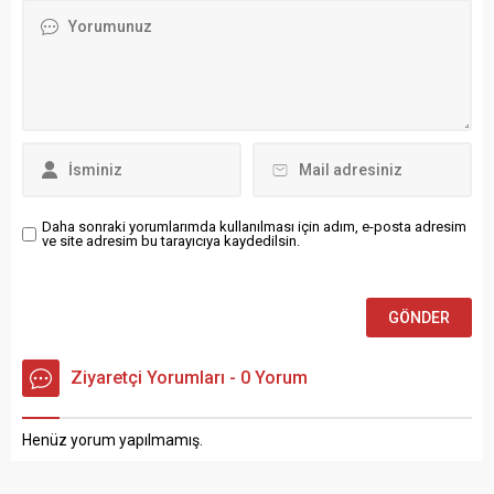
Piyano & Keman Konseri",
kayıt artık Oda da
dinleyicilerini kültürel
gerçekleştirilecek. Erzurum
mirasımızın derinliklerine ...
Oto Tamir ve İmalatçıları
Esnaf ve ...
Daha sonraki yorumlarımda kullanılması için adım, e-posta adresim
ve site adresim bu tarayıcıya kaydedilsin.
Ziyaretçi Yorumları - 0 Yorum
Henüz yorum yapılmamış.