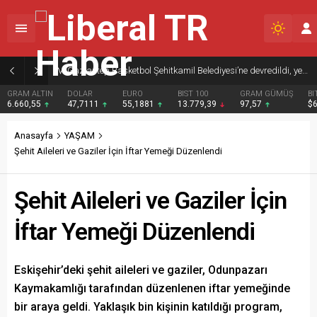
Gaziantep Basketbol Şehitkamil Belediyesi’ne devredildi, yeni hedef Süper Lig
 ALTIN
DOLAR
EURO
BIST 100
GRAM GÜMÜŞ
BITCOIN
0,55
47,7111
55,1881
13.779,39
97,57
$65041
Anasayfa
YAŞAM
Şehit Aileleri ve Gaziler İçin İftar Yemeği Düzenlendi
Şehit Aileleri ve Gaziler İçin
İftar Yemeği Düzenlendi
Eskişehir’deki şehit aileleri ve gaziler, Odunpazarı
Kaymakamlığı tarafından düzenlenen iftar yemeğinde
bir araya geldi. Yaklaşık bin kişinin katıldığı program,