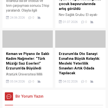
İstanbul'da bir otobüs ve
Ramazan ayı ...
çocuk başvurularında
tırın çarpışması sonucu 3 kişi
artış görüldü
yaralandı. Olayla ilgili
Nev Sağlık Grubu: El-ayak-
detaylar ve güncel
24.06.2026
0
ağız hastalığında çocuk
gelişmeler için haberimizi
01.07.2026
0
başvurularında artış;
okuyabilirsiniz.
belirtiler, korunma ve tedavi
önerileri hakkında
profesyonel bilgilendirme.
Keman ve Piyano ile Saklı
Erzurum’da Oto Sanayi
Kadim Nağmeler: “Türk
Esnafına Büyük Kolaylık:
Müziği Saz Eserleri”
Mesleki Yeterlilik
Erzurum’da Büyüledi
Sınavları Artık Odada
Yapılacak
Atatürk Üniversitesi Milli
İrade 15 Temmuz
Oto Sanayi esnafına ve
05.04.2026
0
04.02.2026
0
Konferans Salonu, sanatın
ustalara müjde! Erzurum’da
birleştirici ve ruhu yücelten
oto sanayi ustalarını yoran
gücüne unutulmaz bir
Mesleki Yeterlilik Belgesi
Bir Yorum Yazın
şekilde ev sahipliği yaptı.
sınav süreci tarihe karışıyor.
"Türk Müziği Saz Eserleri
Yeni uygulamayla sınav ve