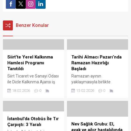
Benzer Konular
Siirt’te Yerel Kalkınma
Tarihi Almacı Pazarı’nda
Hamlesi Programı
Ramazan Hazırlığı
Tanıtıldı
Başladı
Siirt Ticaret ve Sanayi Odası
Ramazan ayının
ile Dicle Kalkınma Ajansı iş
yaklaşmasıyla birlikte
birliğinde düzenlenen "Yerel
Gaziantep’in tarihi Almacı
18.02.2026
0
15.02.2026
0
Kalkınma Hamlesi Programı"
Pazarı’nda esnaf,
bilgilendirme toplantısı
hazırlıklara başladı. On bir
gerçekleştirildi. Siirt Tarım
ayın sultanı Ramazan ayına
Müzesi konferans
sayılı günler kala
salonunda, sağlanan destek
Gaziantep’in tarihi çarşı ve
İstanbul’da Otobüs İle Tır
unsurları ve Siirt’e sunacağı
pazarlarında alışveriş
Nev Sağlık Grubu: El,
Çarpıştı: 3 Yaralı
...
hareketliliği başladı.
ayak ve ağız hastalığında