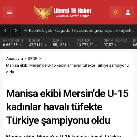
Fatih’te bıçaklı kavgada 19 yaşındaki genç hayatını kaybetti, 8 kişi tutuklandı
GRAM ALTIN
DOLAR
EURO
BIST 100
GRAM GÜMÜŞ
BI
6.660,55
47,7111
55,1881
13.779,39
97,57
$
Anasayfa
SPOR
Manisa ekibi Mersin’de U-15 kadınlar havalı tüfekte Türkiye şampiyonu
oldu
Manisa ekibi Mersin’de U-15
kadınlar havalı tüfekte
Türkiye şampiyonu oldu
Manisa ekibi, Mersin’de U-15 kadınlar havalı tüfekte