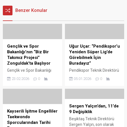
Benzer Konular
Gençlik ve Spor
Uğur Uçar: “Pendikspor’u
Bakanlığı’nın “Biz Bir
Yeniden Süper Lig’de
Takımız Projesi”
Görebilmek İçin
Zonguldak’ta Başlıyor
Buradayız”
Gençlik ve Spor Bakanlığı
Pendikspor Teknik Direktörü
Eğitim, Araştırma ve
Uğur Uçar, önceliklerinin
23.02.2026
0
05.01.2026
0
Koordinasyon Genel
sahadaki oyun olduğunu
Müdürlüğü tarafından
vurgulayarak, "İnşallah bu
hayata geçirilen "Biz Bir
oyunu devam ettirebilirsek,
Takımız Projesi", Türkiye
tekniğe ve taktiğe bağlı
genelinde 12 ilde
kalabilirsek neden şampiyon
Sergen Yalçın’dan, 11’de
uygulanmaya devam ediyor.
olmayalım. Pendikspor’u
Kayserili İşitme Engelliler
9 Değişiklik
Projenin önemli uygulama
tekrardan Süper Lig’de
Taekwondo
Beşiktaş Teknik Direktörü
merkezlerinden biri de
görebilmek için ...
Sporcularından Tarihi
Sergen Yalçın, son olarak