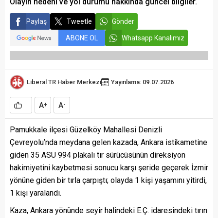
Olayın nedeni ve yol durumu hakkında güncel bilgiler.
Paylaş
Tweetle
Gönder
ABONE OL
Whatsapp Kanalımız
Liberal TR Haber Merkezi
Yayınlama: 09.07.2026
A
A
+
-
Pamukkale ilçesi Güzelköy Mahallesi Denizli
Çevreyolu’nda meydana gelen kazada, Ankara istikametine
giden 35 ASU 994 plakalı tır sürücüsünün direksiyon
hakimiyetini kaybetmesi sonucu karşı şeride geçerek İzmir
yönüne giden bir tırla çarpıştı; olayda 1 kişi yaşamını yitirdi,
1 kişi yaralandı.
Kaza, Ankara yönünde seyir halindeki E.Ç. idaresindeki tırın