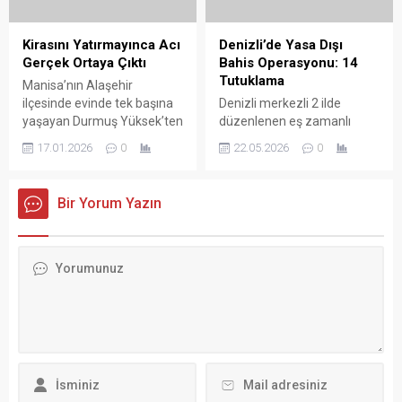
vurgusu.
giderken katledilen
Muhammed Mutluay’ın
babası Tanju Mutluay,
Kirasını Yatırmayınca Acı
Denizli’de Yasa Dışı
"Dayanışa dayanışa adalet ...
Gerçek Ortaya Çıktı
Bahis Operasyonu: 14
Tutuklama
Manisa’nın Alaşehir
ilçesinde evinde tek başına
Denizli merkezli 2 ilde
yaşayan Durmuş Yüksek’ten
düzenlenen eş zamanlı
haber alınamaması üzerine
yasa dışı bahis ve suç
17.01.2026
0
22.05.2026
0
kapısı, itfaiye ekiplerince
gelirlerinin aklanması
açıldı. Yüksek’in evinde
operasyonunda gözaltına
hayatını kaybettiği belirlendi.
alınan 14 şüpheli,
Bir Yorum Yazın
Olay, Alaşehir’in Sakarya
çıkarıldıkları mahkemece
Mahallesi İstiklal Caddesi
tutuklanarak cezaevine
üzerinde ...
gönderildi. Denizli
Cumhuriyet Başsavcılığı
koordinesinde ...