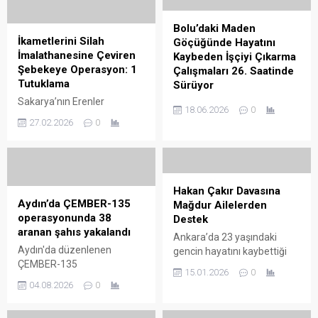
Bolu’daki Maden
İkametlerini Silah
Göçüğünde Hayatını
İmalathanesine Çeviren
Kaybeden İşçiyi Çıkarma
Şebekeye Operasyon: 1
Çalışmaları 26. Saatinde
Tutuklama
Sürüyor
Sakarya’nın Erenler
Bolu’nun Mengen ilçesindeki
18.06.2026
0
ilçesinde, ikametlerini silah
maden ocağında meydana
27.02.2026
0
imalathanesine
gelen göçükte hayatını
dönüştürerek yasadışı silah
kaybeden işçinin
ticareti yapan şahıslara
cenazesinin bulunduğu
yönelik düzenlenen
yerden çıkarılması için
operasyonda çok sayıda
yürütülen çalışmalar 26
Hakan Çakır Davasına
silah ve mühimmat ele
saattir sürüyor. Gökçesu
Aydın’da ÇEMBER-135
Mağdur Ailelerden
geçirildi. Operasyonda ele
beldesinde faaliyet
operasyonunda 38
Destek
geçirilen kalem şeklindeki
gösteren Yanar Elmas
aranan şahıs yakalandı
Ankara’da 23 yaşındaki
suikast silahı ...
Madencilik firmasına ...
Aydın'da düzenlenen
gencin hayatını kaybettiği
ÇEMBER-135
kavgaya ilişkin davada
15.01.2026
0
operasyonunda 38 aranan
aileye, çocukları öldürülen
04.08.2026
0
şahıs yakalandı; çalışmaların
diğer ailelerden destek geldi.
detayları ve güvenlik
14 ay önce halı sahaya