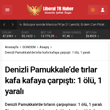
Boluspor evinde Manisa FK’ye 2-1 yenildi, Erdem Can Polat sakatlandı
DOLAR
EURO
BIST 100
GRAM GÜMÜŞ
BITCOIN
47,6961
55,1622
13.779,39
97,40
$64929
Anasayfa
GÜNDEM
Asayiş
Denizli Pamukkale’de tırlar kafa kafaya çarpıştı: 1 ölü, 1 yaralı
Denizli Pamukkale’de tırlar
kafa kafaya çarpıştı: 1 ölü, 1
yaralı
Denizli Pamukkale’de tırların çarpışması: 1 ölü, 1 yaralı.