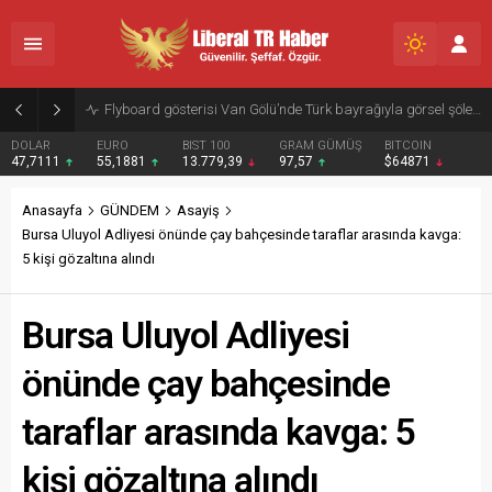
Flyboard gösterisi Van Gölü’nde Türk bayrağıyla görsel şölen yaşattı
DOLAR
EURO
BIST 100
GRAM GÜMÜŞ
BITCOIN
47,7111
55,1881
13.779,39
97,57
$64871
Anasayfa
GÜNDEM
Asayiş
Bursa Uluyol Adliyesi önünde çay bahçesinde taraflar arasında kavga:
5 kişi gözaltına alındı
Bursa Uluyol Adliyesi
önünde çay bahçesinde
taraflar arasında kavga: 5
kişi gözaltına alındı