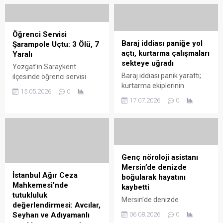
aracın sürücüsüne polis
bugün yeniden hakim
ekiplerince cezai işlem
karşısına çıktı. Tanıkların
uygulandı. Araç 30 gün
dinlenmesinin ardından ...
süreyle trafikten men edildi.
Öğrenci Servisi
Olayı duyup gelen
Baraj iddiası paniğe yol
Şarampole Uçtu: 3 Ölü, 7
sürücünün babası, çekiciye
açtı, kurtarma çalışmaları
Yaralı
alınmak istenen aracın
sekteye uğradı
Yozgat’ın Saraykent
kaputuna oturarak direndi.
Baraj iddiası panik yarattı;
ilçesinde öğrenci servisi
Olay ...
kurtarma ekiplerinin
şarampole uçtuğu kazada 3
15.05.2026
0
çalışmaları aksadı, bölge
kişi hayatını kaybetti, 7
17.07.2026
0
güvenliği ve tahliyeler
öğrenci yaralandı. Edinilen ilk
öncelik kazandı.
bilgilere göre kaza,
Saraykent ilçesi Söğütlü
köyü yakınlarında yaşandı.
Şeref Şahin idaresindeki 66
ADL 198 plakalı ...
Genç nöroloji asistanı
Mersin’de denizde
İstanbul Ağır Ceza
boğularak hayatını
Mahkemesi’nde
kaybetti
tutukluluk
Mersin’de denizde
değerlendirmesi: Avcılar,
boğularak yaşamını yitiren
Seyhan ve Adıyamanlı
06.08.2026
0
genç nöroloji asistanının