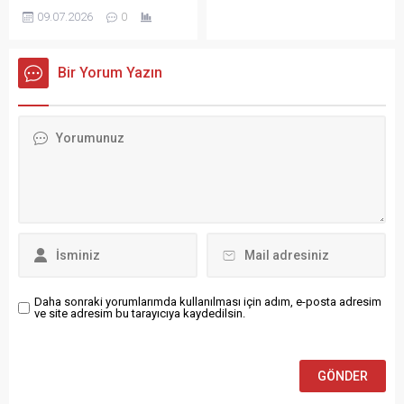
sanıkların savunmaları
trajik ölümüyle ilgili
09.07.2026
0
İstanbul Ağır Ceza
gelişmeler, soruşturmalar ve
Mahkemesi duruşmasında
tepkiler.
Avcılar, Seyhan ve
Bir Yorum Yazın
Adıyamanlı sanıkların
tutukluluk savunmaları ve
mahkeme
değerlendirmeleri.
Daha sonraki yorumlarımda kullanılması için adım, e-posta adresim
ve site adresim bu tarayıcıya kaydedilsin.