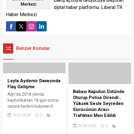
bakış açısıyla okuyucuya ulaştıran
Merkezi
dijital haber platformu. Liberal TR
Haber Merkezi.
Benzer Konular
Leyla Aydemir Davasında
Flaş Gelişme
Babası Kaputun Üstünde
Ağrı’da 2018 yılında
Oturup Polise Direndi…
kaybolduktan 18 gün sonra
Yüksek Sesle Seyreden
cansız bedeni bulunan 4
Sürücünün Aracı
yaşındaki Leyla Aydemir’in
16.01.2026
0
Trafikten Men Edildi
ölümüne ilişkin haklarındaki
Bursa’nın İnegöl ilçesinde
beraat kararı Yargıtay
04.03.2026
0
yüksek sesle seyreden
tarafından bozulan 7 sanık,