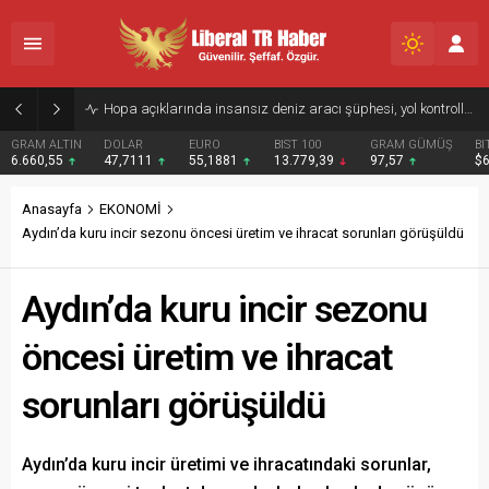
Şırnak’ta gece etabıyla düzenlenen Drone Şampiyonası’nda 32 takım kıyasıya yarıştı
DOLAR
EURO
BIST 100
GRAM GÜMÜŞ
BITCOIN
47,7111
55,1881
13.779,39
97,57
$65025
Anasayfa
EKONOMİ
Aydın’da kuru incir sezonu öncesi üretim ve ihracat sorunları görüşüldü
Aydın’da kuru incir sezonu
öncesi üretim ve ihracat
sorunları görüşüldü
Aydın’da kuru incir üretimi ve ihracatındaki sorunlar,