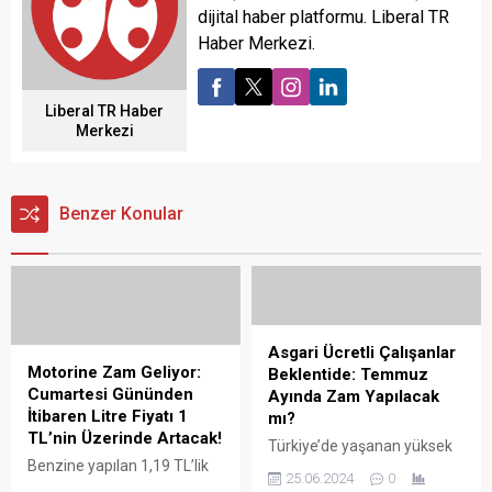
dijital haber platformu. Liberal TR
Haber Merkezi.
Liberal TR Haber
Merkezi
Benzer Konular
Asgari Ücretli Çalışanlar
Motorine Zam Geliyor:
Beklentide: Temmuz
Cumartesi Gününden
Ayında Zam Yapılacak
İtibaren Litre Fiyatı 1
mı?
TL’nin Üzerinde Artacak!
Türkiye’de yaşanan yüksek
Benzine yapılan 1,19 TL’lik
enflasyon ve ekonomik
25.06.2024
0
zammın ardından akaryakıt
zorluklar, asgari ücretli