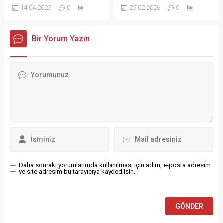
gibi haber! ABD’li yatırım
Müdürlüğü görevine Eren
14.04.2025
0
25.02.2026
0
toplantısında politika faizini
bankası Goldman Sachs,
Demirkan atandı. Demirkan,
yüzde 50 seviyesinde sabit
altının ons fiyatına ilişkin
Şubat 2026 itibarıyla yeni
bıraktı. Bu karar, piyasa
tahminini yukarı yönlü revize
görevine başladı. Karadeniz
Bir Yorum Yazın
beklentilerine...
etti. Banka, 2024 sonu için
Teknik Üniversitesi Elektrik-
altının ons fiyatının 3.700
Elektronik Mühendisliği
dolara ulaşmasını beklerken,
bölümünden mezun olan
2026 ortasında 4.000 dolar
Demirkan ...
seviyesinin görülebileceğini
öngördü. Merkez
Bankalarının Güçlü Alımları
Etkili Tahminin arkasında ise
iki temel gerekçe var:
merkez...
Daha sonraki yorumlarımda kullanılması için adım, e-posta adresim
ve site adresim bu tarayıcıya kaydedilsin.