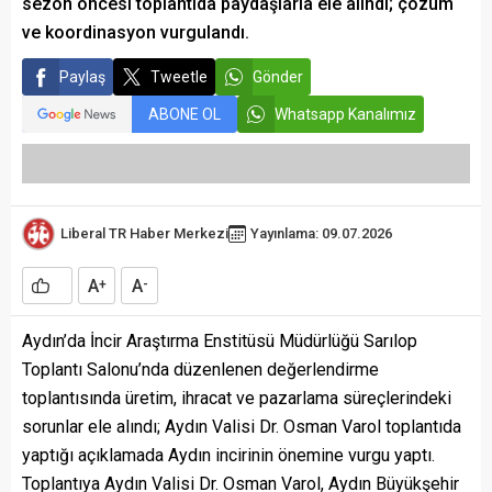
sezon öncesi toplantıda paydaşlarla ele alındı; çözüm
ve koordinasyon vurgulandı.
Paylaş
Tweetle
Gönder
ABONE OL
Whatsapp Kanalımız
Liberal TR Haber Merkezi
Yayınlama: 09.07.2026
A
A
+
-
Aydın’da İncir Araştırma Enstitüsü Müdürlüğü Sarılop
Toplantı Salonu’nda düzenlenen değerlendirme
toplantısında üretim, ihracat ve pazarlama süreçlerindeki
sorunlar ele alındı; Aydın Valisi Dr. Osman Varol toplantıda
yaptığı açıklamada Aydın incirinin önemine vurgu yaptı.
Toplantıya Aydın Valisi Dr. Osman Varol, Aydın Büyükşehir