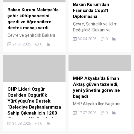
Bakan Kurum’dan
Bakan Kurum Malatya’da
Fransa’da Cop31
şehir kütüphanesini
Diplomasisi
gezdi ve öğrencilere
Çevre, Şehircilik ve İklim
destek mesajı verdi
Değişikliği Bakanı ve
Çevre ve Şehircilik Bakanı
Birleşmiş Milletler İklim
30.04.2026
0
Kurum, Malatya’daki şehir
Değişikliği Zirvesi 31.
24.07.2026
0
kütüphanesini gezdi;
Taraflar Konferansı (COP31)
öğrencilere başarı ve destek
Başkanı Murat Kurum, resmi
mesajı verdi.
ziyaret kapsamında
bulunduğu Fransa’da
Ekonomik İşbirliği ve
Kalkınma Örgütü (OECD)
MHP Akyaka’da Erhan
Genel ...
Aktaş güven tazeledi,
CHP Lideri Özgür
yeni yönetim görevine
Özel’den Özgürlük
başladı
Yürüyüşü’ne Destek:
MHP Akyaka İlçe Başkanı
“Belediye Başkanlarımıza
Erhan Aktaş güven tazeledi;
Sahip Çıkmak İçin 1200
17.07.2026
0
yeni yönetim görev
Kilometre Yürüyorlar”
dağılımıyla hizmete başladı.
31.08.2025
0
📌 CHP Genel Başkanı Özgür
Özel, “Adana’dan Silivri’ye