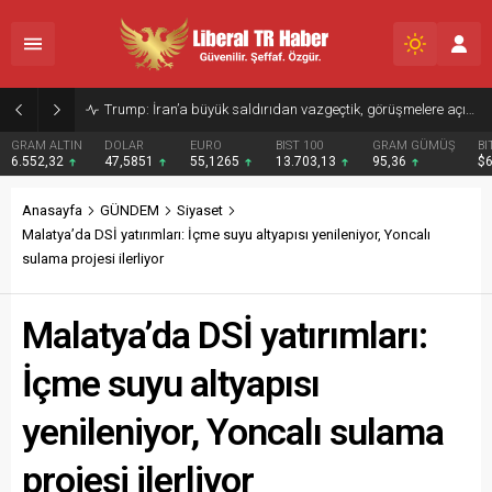
Trump: İran’a büyük saldırıdan vazgeçtik, görüşmelere açığız
IN
DOLAR
EURO
BIST 100
GRAM GÜMÜŞ
BITCOIN
47,5851
55,1265
13.703,13
95,36
$64594
Anasayfa
GÜNDEM
Siyaset
Malatya’da DSİ yatırımları: İçme suyu altyapısı yenileniyor, Yoncalı
sulama projesi ilerliyor
Malatya’da DSİ yatırımları:
İçme suyu altyapısı
yenileniyor, Yoncalı sulama
projesi ilerliyor